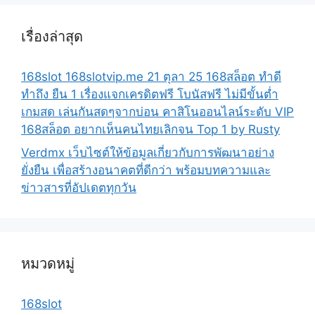
เรื่องล่าสุด
168slot 168slotvip.me 21 ตุลา 25 168สล็อต ทำดี
ทำถึง ยืน 1 เรื่องแจกเครดิตฟรี โบนัสฟรี ไม่มีขั้นต่ำ
เกมสด เล่นกันสดๆจากบ่อน คาสิโนออนไลน์ระดับ VIP
168สล็อต อยากเห็นคนไทยเลิกจน Top 1 by Rusty
Verdmx เว็บไซต์ให้ข้อมูลเกี่ยวกับการพัฒนาอย่าง
ยั่งยืน เพื่อสร้างอนาคตที่ดีกว่า พร้อมบทความและ
ข่าวสารที่อัปเดตทุกวัน
หมวดหมู่
168slot