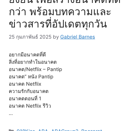
กว่า พร้อมบทความและ
ข่าวสารที่อัปเดตทุกวัน
25 กุมภาพันธ์ 2025
by
Gabriel Barnes
อยากมีอนาคตที่ดี
สิ่งที่อยากทำในอนาคต
อนาคต/Netflix – Pantip
อนาคต” หนัง Pantip
อนาคต Netflix
ความรักกับอนาคต
อนาคตตอนที่ 1
อนาคต Netflix รีวิว
…
Categories