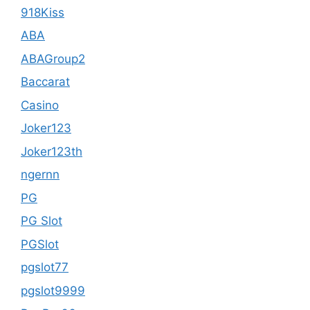
918Kiss
ABA
ABAGroup2
Baccarat
Casino
Joker123
Joker123th
ngernn
PG
PG Slot
PGSlot
pgslot77
pgslot9999