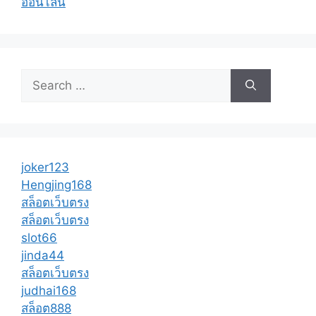
ออนไลน์
Search
for:
joker123
Hengjing168
สล็อตเว็บตรง
สล็อตเว็บตรง
slot66
jinda44
สล็อตเว็บตรง
judhai168
สล็อต888