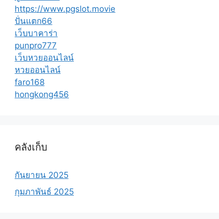
https://www.pgslot.movie
ปั่นแตก66
เว็บบาคาร่า
punpro777
เว็บหวยออนไลน์
หวยออนไลน์
faro168
hongkong456
คลังเก็บ
กันยายน 2025
กุมภาพันธ์ 2025