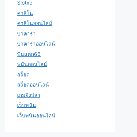
Slotxo
คาสิโน
คาสิโนออนไลน์
บาคาร่า
บาคาร่าออนไลน์
ปั่นแตก66
พนันออนไลน์
สล็อต
สล็อตออนไลน์
เกมยิงปลา
เว็บพนัน
เว็บพนันออนไลน์