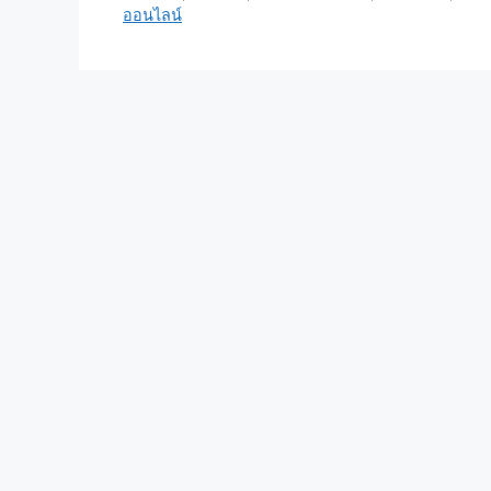
ออนไลน์