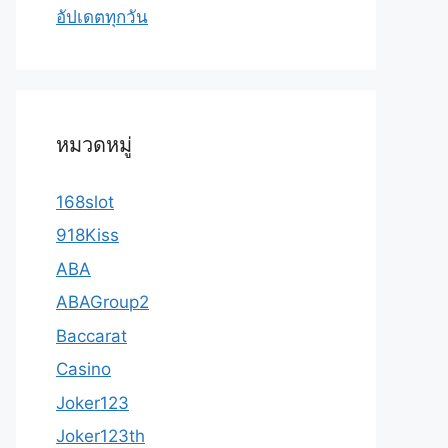
อัปเดตทุกวัน
หมวดหมู่
168slot
918Kiss
ABA
ABAGroup2
Baccarat
Casino
Joker123
Joker123th